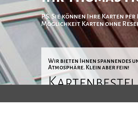
P.S. Sie können Ihre Karten pe
Möglichkeit Karten ohne Reser
Wir bieten Ihnen spannendes u
Atmosphäre. Klein aber fein!
Kartenbestel
Sie können Ihre Karten bei uns
verbindlich 
Die Bezahlung erfolgt dann an der Abendka
Unsere Kasse öffnet 1 Stunde vor Vorstellun
abzuholen.
Sie haben in der alten Turnhalle freie Platz
Wenn Sie die Möglichkeit haben, dann bestel