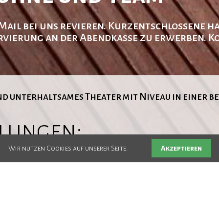
r Mail bei uns revieren. Kurzentschlossene h
vierung an der Abendkasse zu erwerben. Ko
nd unterhaltsames Theater mit Niveau in einer b
lungen:
Akzeptieren
Wir nutzen Cookies auf unserer Seite.
vorbestellen
und damit Ihren Wunschtermin fest reservieren.
sse. (Nur Barzahlung möglich!)
gsbeginn und wir bitten Sie, Ihre reservierten Karten möglichst bi
wahl.
len Sie Ihre Karten bitte per Mail: