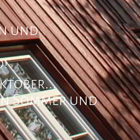
an und
d!
tober...
en Sommer und