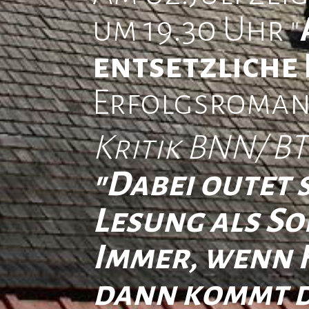
um 19.30 Uhr "
entsetzliche 
Erfolgsroman
Kritik BNN/ BT
"Dabei outet
Lesung als S
Immer, wenn H
dann kommt d