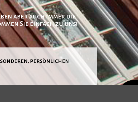
aben aber auch immer die
mmen Sie einfach zu uns!
esonderen, persönlichen
nach
oben
s 20 Minuten vor Vorstellungsbeginn