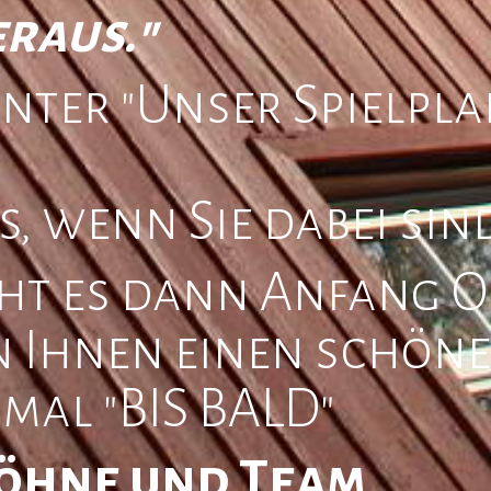
raus."
unter "Unser Spielpl
, wenn Sie dabei sin
ht es dann Anfang Ok
 Ihnen einen schön
mal "BIS BALD"
öhne und Team