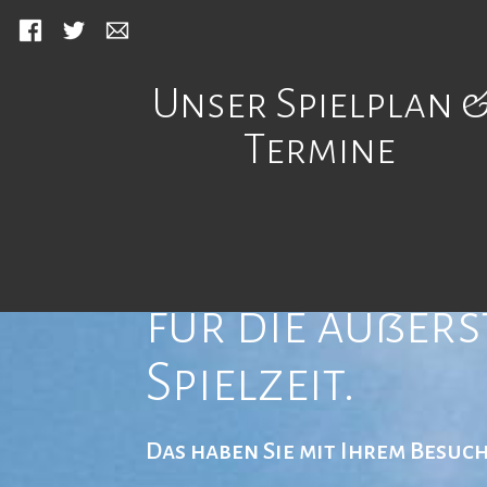
Facebook
Twitter
Mail
Unser Spielplan 
Termine
Wir bedanken 
für die äußer
Spielzeit.
Das haben Sie mit Ihrem Besuc