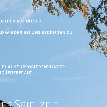
r hier auf dieser
d wieder bei uns begrüßen zu
spiel auszuprobieren? Unter
nd Jederfrau"
er Spielzeit