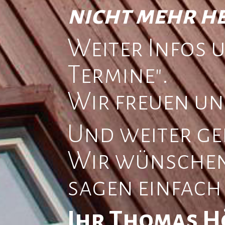
nicht mehr he
Weiter Infos 
Termine".
Wir freuen uns
Und weiter ge
Wir wünschen
sagen einfach 
Ihr Thomas H