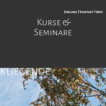
Eingang
|
Kontakt
|
Info
Kurse &
n
Seminare
en Zuschauern
ckliegende