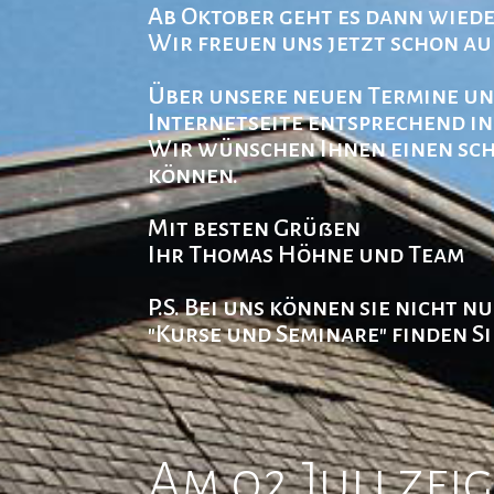
Ab Oktober geht es dann wiede
Wir freuen uns jetzt schon a
Über unsere neuen Termine und
Internetseite entsprechend i
Wir wünschen Ihnen einen sch
können.
Mit besten Grüßen
Ihr Thomas Höhne und Team
P.S. Bei uns können sie nicht 
"Kurse und Seminare" finden S
Am 02.Juli zei