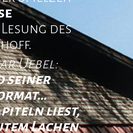
se
 Lesung des
hoff.
ar Uebel:
 seiner
Format…
iteln liest,
utem Lachen