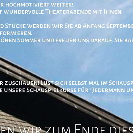
r hochmotiviert weiter!
uf wundervolle Theaterabende mit Ihnen.
 Stücke werden wir Sie ab Anfang Septembe
nformieren.
önen Sommer und freuen uns darauf, Sie bal
nur zuschauen! Lust sich selbst mal im Schau
ie unsere Schauspielkurse für "Jedermann u
gen wir zum Ende dies