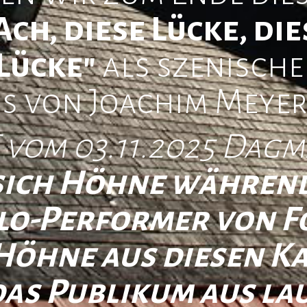
Ach, diese Lücke, die
Lücke"
als szenische
s von Joachim Meyer
 vom 03.11.2025 Dagm
 sich Höhne während
olo-Performer von 
öhne aus diesen Kap
as Publikum aus la