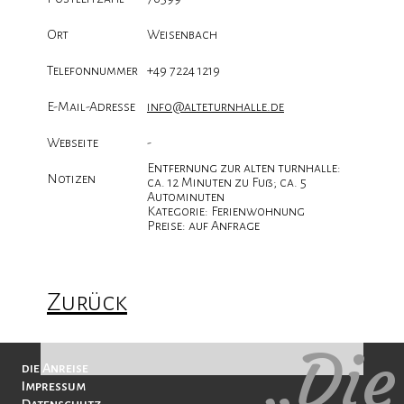
Ort
Weisenbach
Telefonnummer
+49 7224 1219
E-Mail-Adresse
info@alteturnhalle.de
Webseite
-
Entfernung zur alten turnhalle:
Notizen
ca. 12 Minuten zu Fuß; ca. 5
Autominuten
Kategorie: Ferienwohnung
Preise: auf Anfrage
Zurück
„Die
Navigation
die Anreise
überspringen
Impressum