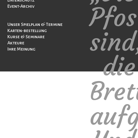
Datenschutz
Pfos
Event-Archiv
Navigation
Unser Spielplan & Termine
überspringen
sind
Karten-bestellung
Kurse & Seminare
Akteure
Ihre Meinung
die
Bret
aufg