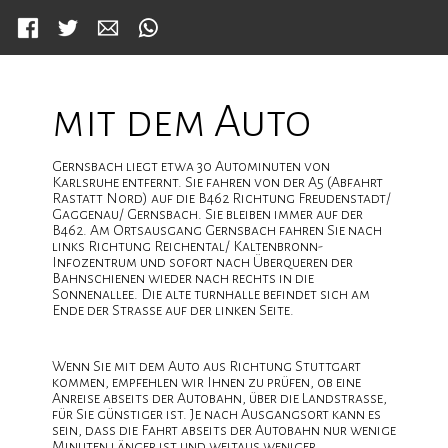
Facebook
Twitter
Mail
WhatsApp
mit dem Auto
en
Gernsbach liegt etwa 30 Autominuten von
Karlsruhe entfernt. Sie fahren von der A5 (Abfahrt
Rastatt Nord) auf die B462 Richtung Freudenstadt/
Gaggenau/ Gernsbach. Sie bleiben immer auf der
B462. Am Ortsausgang Gernsbach fahren Sie nach
links Richtung Reichental/ Kaltenbronn-
Infozentrum und sofort nach Überqueren der
Bahnschienen wieder nach rechts in die
Sonnenallee. Die alte turnhalle befindet sich am
Ende der Strasse auf der linken Seite.
Wenn Sie mit dem Auto aus Richtung Stuttgart
kommen, empfehlen wir Ihnen zu prüfen, ob eine
Anreise abseits der Autobahn, über die Landstrasse,
für Sie günstiger ist. Je nach Ausgangsort kann es
sein, dass die Fahrt abseits der Autobahn nur wenige
Minuten länger ist und weitaus weniger