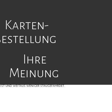
Eingang
|
Kontakt
|
Info
on
Karten-
ngen
bestellung
Ihre
f die B462 Richtung Freudenstadt/ Gaggenau/
tal/ Kaltenbronn-Infozentrum und sofort
e der Strasse auf der linken Seite.
Meinung
 Autobahn, über die Landstrasse, für Sie
 ist und weitaus weniger staugefährdet.