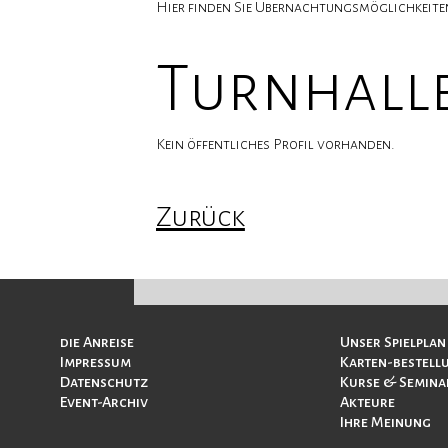
Hier finden Sie Übernachtungsmöglichkeiten
Turnhall
Kein öffentliches Profil vorhanden.
Zurück
Navigation
Navigation
die Anreise
Unser Spielplan
überspringen
überspringen
Impressum
Karten-bestell
Datenschutz
Kurse & Semina
Event-Archiv
Akteure
Ihre Meinung