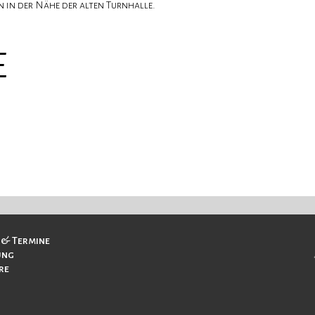
 in der Nähe der alten Turnhalle.
e
 & Termine
ung
re