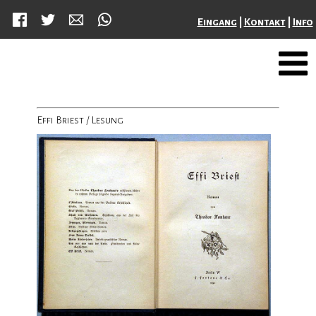
Facebook
Twitter
Mail
WhatsApp
Eingang
|
Kontakt
|
Info
Effi Briest / Lesung