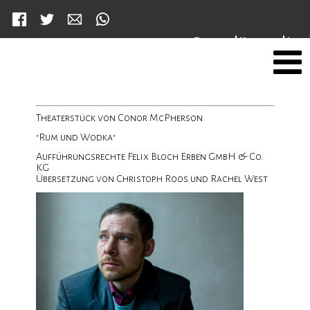
Facebook
Twitter
Mail
WhatsApp
tion
g
Eingang
|
Kontakt
|
Info
ringen
Theaterstück von Conor McPherson
"Rum und Wodka"
Aufführungsrechte Felix Bloch Erben GmbH & Co.
KG
Übersetzung von Christoph Roos und Rachel West
lan