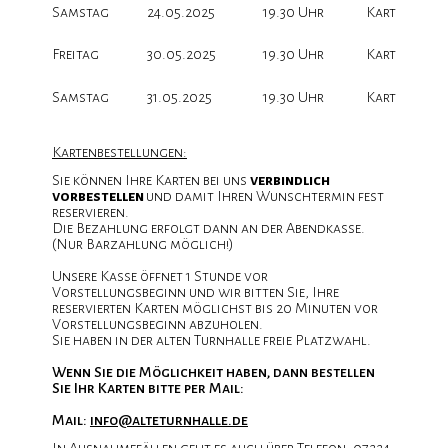
e
Samstag
24.05.2025
19.30 Uhr
Karten vor
Freitag
30.05.2025
19.30 Uhr
Karten vor
sum
Samstag
31.05.2025
19.30 Uhr
Karten vor
Kartenbestellungen:
chutz
Sie können Ihre Karten bei uns
verbindlich
vorbestellen
und damit Ihren Wunschtermin fest
reservieren.
Die Bezahlung erfolgt dann an der Abendkasse.
(Nur Barzahlung möglich!)
Unsere Kasse öffnet 1 Stunde vor
Vorstellungsbeginn und wir bitten Sie, Ihre
reservierten Karten möglichst bis 20 Minuten vor
Vorstellungsbeginn abzuholen.
Sie haben in der alten Turnhalle freie Platzwahl.
Wenn Sie die Möglichkeit haben, dann bestellen
Sie Ihr Karten bitte per Mail:
Mail:
info@alteturnhalle.de