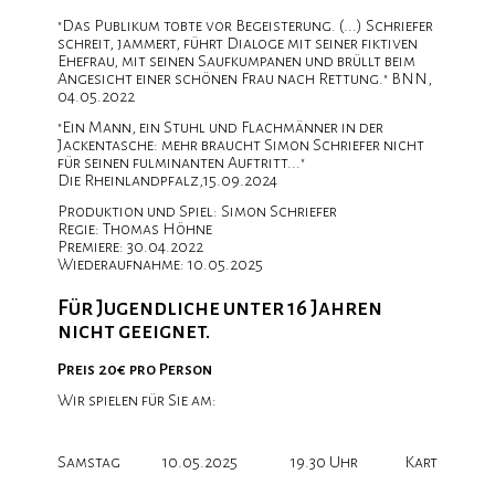
re
"Das Publikum tobte vor Begeisterung. (...) Schriefer
schreit, jammert, führt Dialoge mit seiner fiktiven
Ehefrau, mit seinen Saufkumpanen und brüllt beim
Angesicht einer schönen Frau nach Rettung." BNN,
04.05.2022
-
"Ein Mann, ein Stuhl und Flachmänner in der
Jackentasche: mehr braucht Simon Schriefer nicht
für seinen fulminanten Auftritt..."
Die Rheinlandpfalz,15.09.2024
Produktion und Spiel: Simon Schriefer
lung
Regie: Thomas Höhne
Premiere: 30.04.2022
Wiederaufnahme: 10.05.2025
Für Jugendliche unter 16 Jahren
nicht geeignet.
Preis 20€ pro Person
Wir spielen für Sie am:
Samstag
10.05.2025
19.30 Uhr
Karten vor