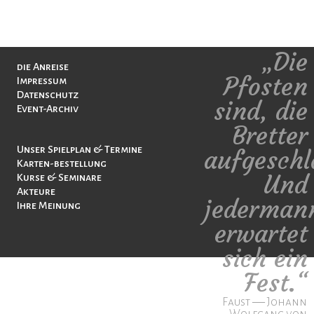
„Die
Navigation
die Anreise
überspringen
Pfosten
Impressum
Datenschutz
sind, die
Event-Archiv
Bretter
Navigation
Unser Spielplan & Termine
aufgeschl
überspringen
Karten-bestellung
Und
Kurse & Seminare
Akteure
jederman
Ihre Meinung
erwartet
sich ein
Fest.“
Faust ― Johann
Wolfgang von