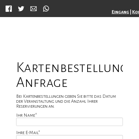
Facebook
Twitter
Mail
WhatsApp
Eingang
|
Ko
Kartenbestellung/
Anfrage
Bei Kartenbestellungen geben Sie bitte das Datum
der Veranstaltung und die Anzahl Ihrer
Reservierungen an.
Pflichtfeld
Ihr Name
*
Pflichtfeld
Ihre E-Mail
*